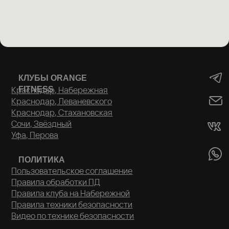
КЛУБЫ ORANGE
Краснодар, Набережная
FITNESS
Краснодар, Леваневского
Краснодар, Стахановская
Сочи, Звёздный
Уфа, Перова
ПОЛИТИКА
Пользовательское соглашение
Правила обработки ПД
Правила клуба на Набережной
Правила техники безопасности
Видео по технике безопасности