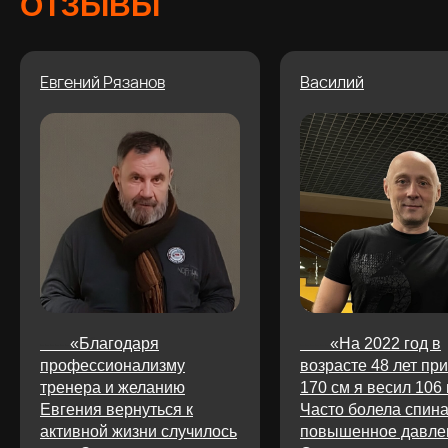
ОТЗЫВЫ
Евгений Рязанов
Василий
--------01
------
«Благодаря
------
«На 2022 год в
профессионализму
возрасте 48 лет при
тренера и желанию
170 см я весил 106 к
Евгения вернуться к
Часто болела спина
активной жизни случилось
повышенное давлен