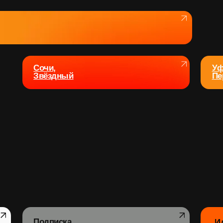
Сочи,
Уфа,
Звёздный
Перовой
Подписка
Идеальный ста
на фитнес
для результато
Карта «6+
-20% на первый
на Стахан
месяц тренировок