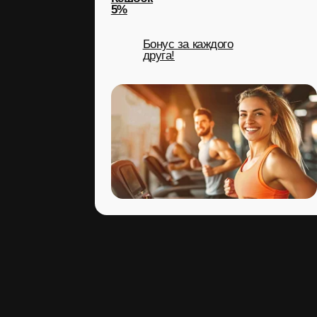
Топ-5 ошибок
в питании
Сон: твой секретный
ингредиент