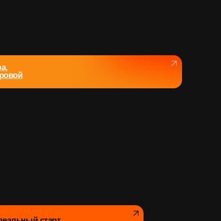
рт
в!
3»
овской