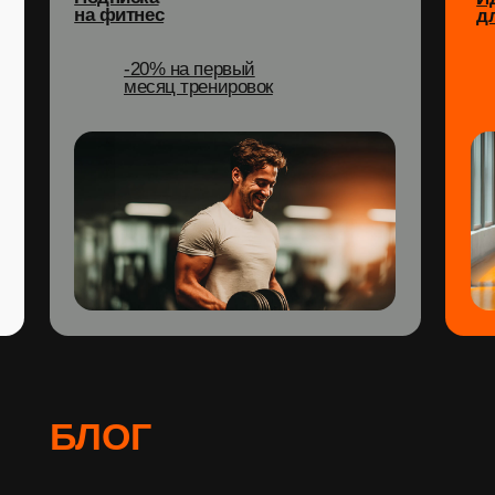
БЛОГ
Шесть способов
снять стресс
Велнесс-тренды
2026